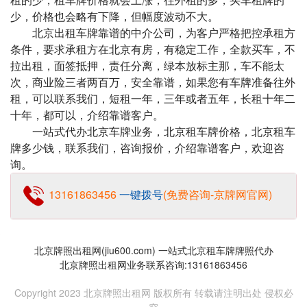
少，价格也会略有下降，但幅度波动不大。
北京出租车牌靠谱的中介公司，为客户严格把控承租方
条件，要求承租方在北京有房，有稳定工作，全款买车，不
拉出租，面签抵押，责任分离，绿本放标主那，车不能太
次，商业险三者两百万，安全靠谱，如果您有车牌准备往外
租，可以联系我们，短租一年，三年或者五年，长租十年二
十年，都可以，介绍靠谱客户。
一站式代办北京车牌业务，北京租车牌价格，北京租车
牌多少钱，联系我们，咨询报价，介绍靠谱客户，欢迎咨
询。
13161863456
一键拨号
(免费咨询-京牌网官网)
北京牌照出租网(jiu600.com) 一站式北京租车牌牌照代办
北京牌照出租网业务联系咨询:13161863456
Copyright 2023 北京牌照出租网 版权所有 转载请注明出处 侵权必